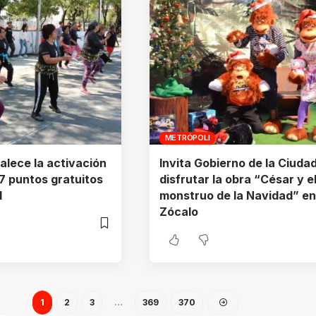
METRÓPOLI
talece la activación
Invita Gobierno de la Ciuda
47 puntos gratuitos
disfrutar la obra “César y e
l
monstruo de la Navidad” en
Zócalo
1
2
3
…
369
370