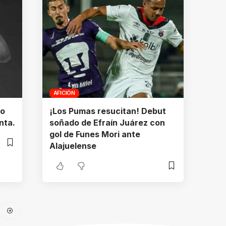
AFICIÓN
no
¡Los Pumas resucitan! Debut
nta.
soñado de Efraín Juárez con
gol de Funes Mori ante
Alajuelense