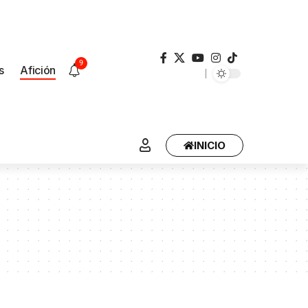
9
s
Afición
INICIO