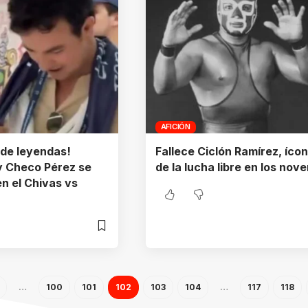
AFICIÓN
 de leyendas!
Fallece Ciclón Ramírez, íco
y Checo Pérez se
de la lucha libre en los nove
n el Chivas vs
…
100
101
102
103
104
…
117
118