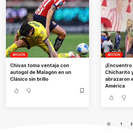
AFICIÓN
AFICIÓN
Chivas toma ventaja con
¡Encuentro
autogol de Malagón en un
Chicharito 
Clásico sin brillo
abrazaron e
América
1
2