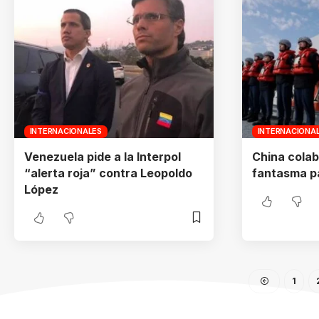
INTERNACIONALES
INTERNACIONA
Venezuela pide a la Interpol
China cola
“alerta roja” contra Leopoldo
fantasma p
López
1