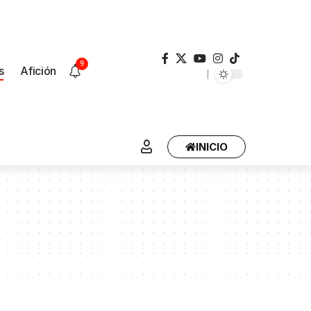
9
s
Afición
INICIO