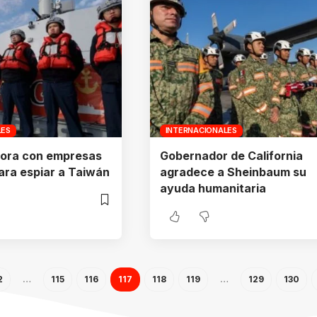
LES
INTERNACIONALES
bora con empresas
Gobernador de California
ara espiar a Taiwán
agradece a Sheinbaum su
ayuda humanitaria
2
…
115
116
117
118
119
…
129
130