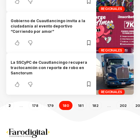
REGIONALES
Gobierno de Cuautlancingo invita a la
ciudadanía al evento deportivo
“Corriendo por amor”
REGIONALES
La SSCyPC de Cuautlancingo recupera
tractocamión con reporte de robo en
Sanctorum
REGIONALES
2
…
178
179
180
181
182
…
202
20