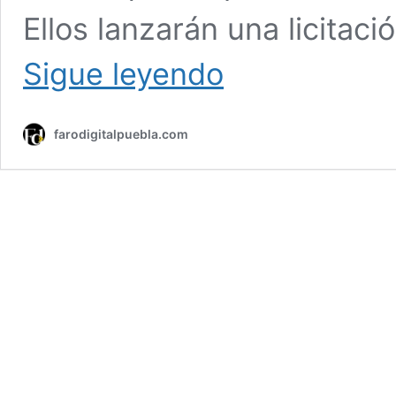
Ellos lanzarán una licitac
Pavel
Sigue leyendo
Gaspar
admite
que
farodigitalpuebla.com
concesión
de
paraderos
no
es
prioridad