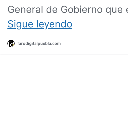
General de Gobierno que 
Con
Sigue leyendo
función
de
lucha
farodigitalpuebla.com
libre,
Pepe
Chedraui
celebra
el
Día
de
la
Niñez