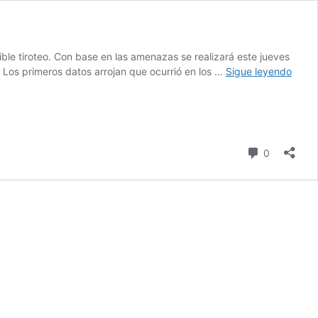
ible tiroteo. Con base en las amenazas se realizará este jueves
Anunc
. Los primeros datos arrojan que ocurrió en los …
Sigue leyendo
supue
tirote
en
CBET
16
Comentari
0
de
Atlixc