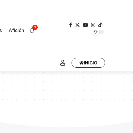
9
s
Afición
INICIO