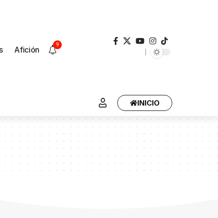
9
s
Afición
INICIO