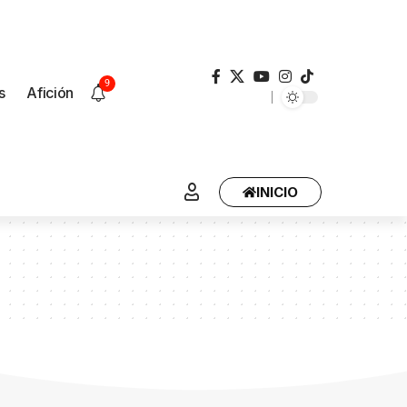
9
s
Afición
INICIO