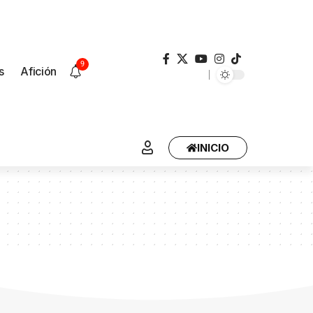
9
s
Afición
INICIO