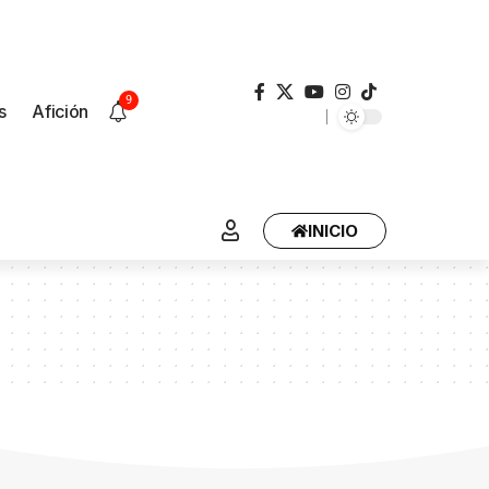
9
s
Afición
INICIO