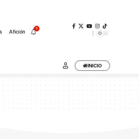
9
s
Afición
INICIO