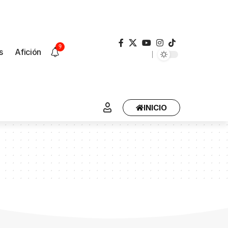
9
s
Afición
INICIO