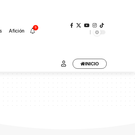
9
s
Afición
INICIO