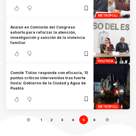
METRÓPOLI
Avalan en Comisión del Congreso
exhorto para reforzar la atención,
investigación y sanción de la violencia
familiar
POLÍTICA
Comité Tláloc responde con eficacia, 15
puntos críticos intervenidos tras fuerte
lluvia: Gobierno de la Ciudad y Agua de
Puebla
METRÓPOLI
1
2
3
4
5
6