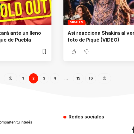
VIRALES
tará ante un lleno
Así reacciona Shakira al ve
que de Puebla
foto de Piqué (VIDEO)
1
2
3
4
…
15
16
Redes sociales
comparten tu interés