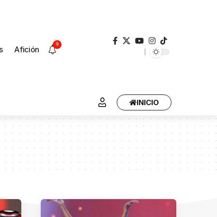
9
s
Afición
INICIO