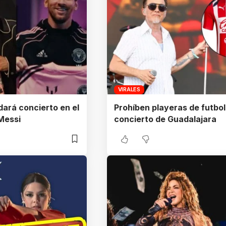
VIRALES
dará concierto en el
Prohíben playeras de futbol
Messi
concierto de Guadalajara