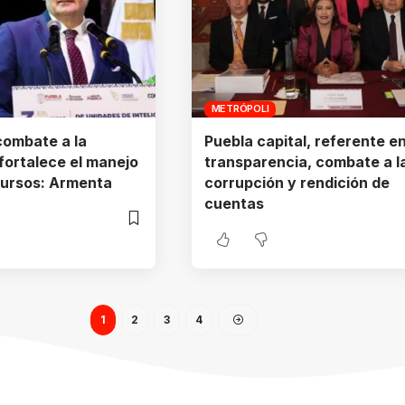
METRÓPOLI
 combate a la
Puebla capital, referente e
fortalece el manejo
transparencia, combate a l
cursos: Armenta
corrupción y rendición de
cuentas
1
2
3
4