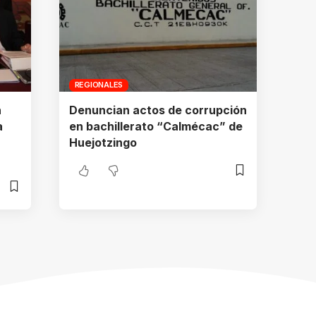
REGIONALES
n
Denuncian actos de corrupción
a
en bachillerato “Calmécac” de
Huejotzingo