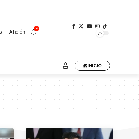
9
s
Afición
INICIO