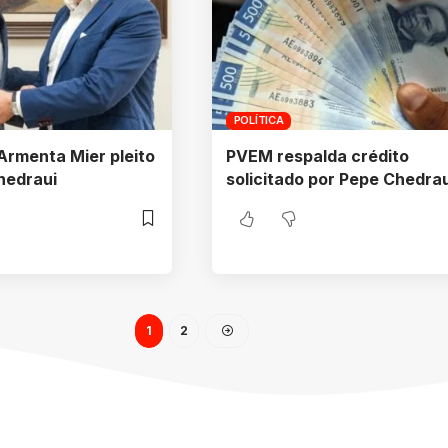
POLÍTICA
Armenta Mier pleito
PVEM respalda crédito
hedraui
solicitado por Pepe Chedrau
1
2