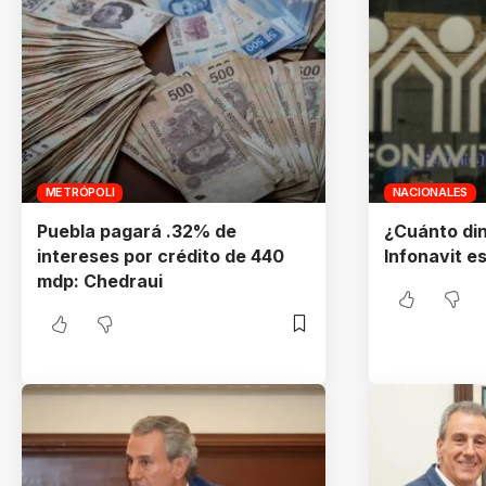
METRÓPOLI
NACIONALES
Puebla pagará .32% de
¿Cuánto din
intereses por crédito de 440
Infonavit e
mdp: Chedraui