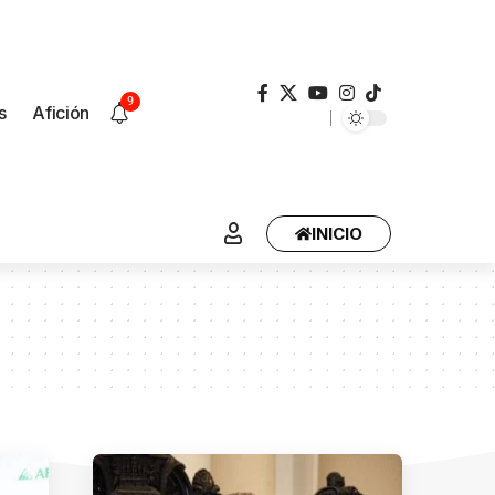
9
s
Afición
INICIO