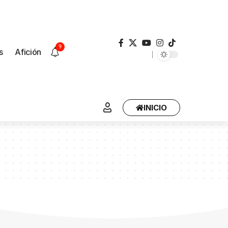
9
s
Afición
INICIO