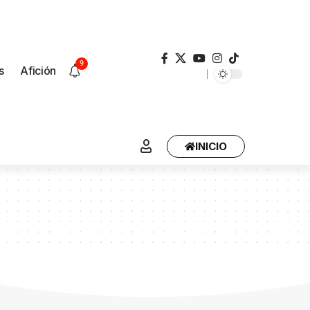
9
s
Afición
INICIO