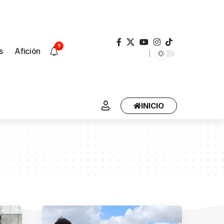
9
s
Afición
INICIO