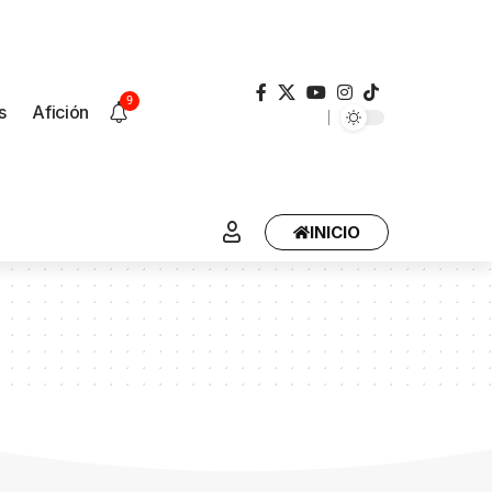
9
s
Afición
INICIO