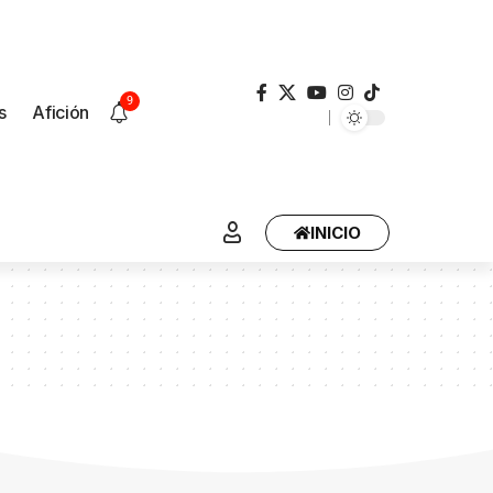
9
s
Afición
INICIO