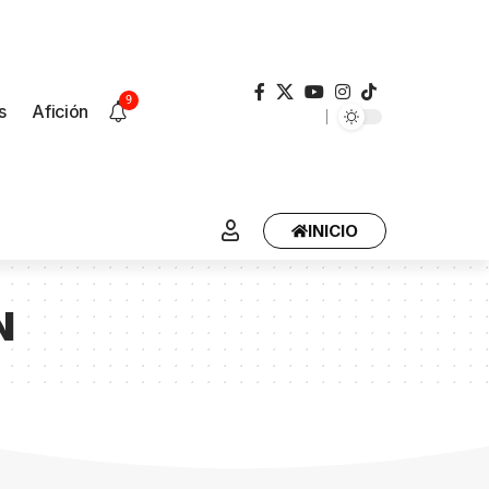
9
s
Afición
INICIO
N