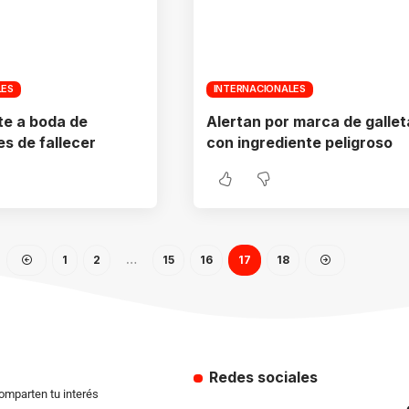
LES
INTERNACIONALES
ste a boda de
Alertan por marca de gallet
s de fallecer
con ingrediente peligroso
1
2
…
15
16
17
18
Redes sociales
comparten tu interés