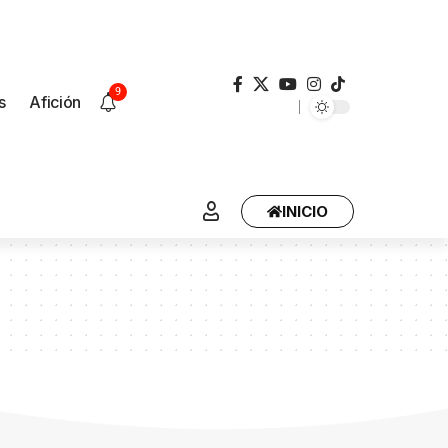
9
s
Afición
INICIO