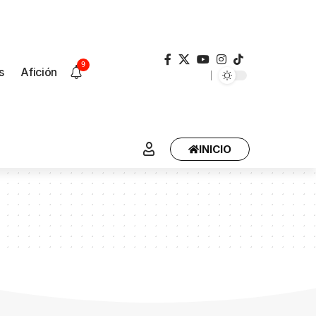
9
s
Afición
INICIO