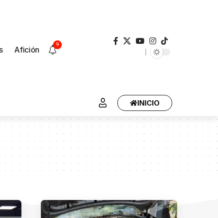
9
s
Afición
INICIO