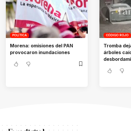
POLÍTICA
CÓDIGO ROJO
Morena: omisiones del PAN
Tromba dej
provocaron inundaciones
árboles caí
desbordami