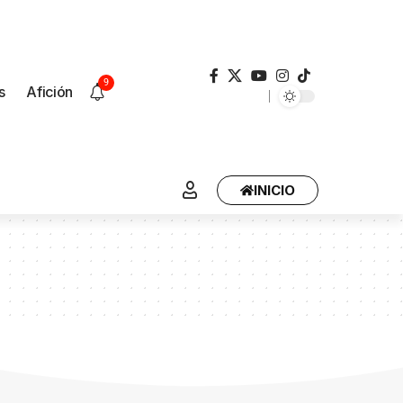
9
s
Afición
INICIO