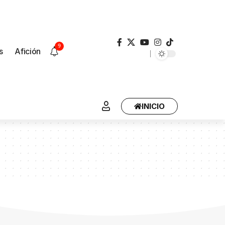
9
s
Afición
INICIO