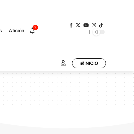
9
s
Afición
INICIO