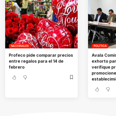
NACIONALES
POLÍTICA
Profeco pide comparar precios
Avala Comi
entre regalos para el 14 de
exhorto pa
febrero
verifique p
promocione
establecim