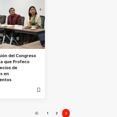
sión del Congreso
ra que Profeco
recios de
s en
ientos
1
2
3