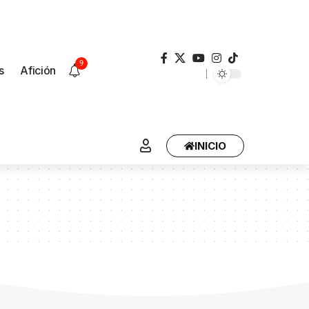
9
s
Afición
INICIO