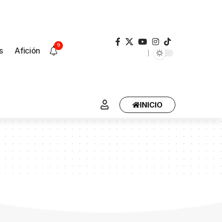
9
s
Afición
INICIO