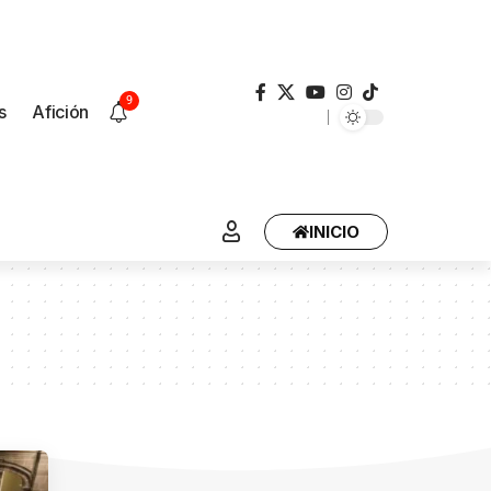
9
s
Afición
INICIO