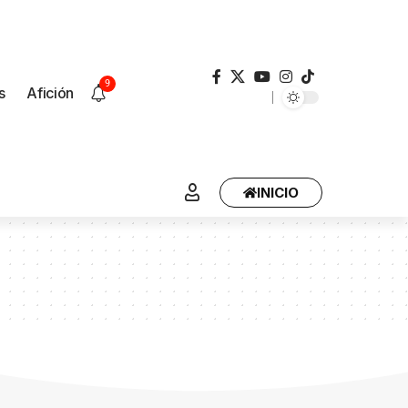
9
s
Afición
INICIO