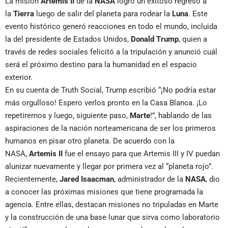
La misión
Artemis II
de la
NASA
logró un exitoso regreso a
la
Tierra
luego de salir del planeta para rodear la
Luna
. Este
evento histórico generó reacciones en todo el mundo, incluida
la del presidente de Estados Unidos,
Donald Trump
, quien a
través de redes sociales felicitó a la tripulación y anunció cuál
será el próximo destino para la humanidad en el espacio
exterior.
En su cuenta de Truth Social, Trump escribió “¡No podría estar
más orgulloso! Espero verlos pronto en la Casa Blanca. ¡Lo
repetiremos y luego, siguiente paso,
Marte
!”, hablando de las
aspiraciones de la nación norteamericana de ser los primeros
humanos en pisar otro planeta. De acuerdo con la
NASA,
Artemis II
fue el ensayo para que Artemis III y IV puedan
alunizar nuevamente y llegar por primera vez al “planeta rojo”.
Recientemente,
Jared Isaacman
, administrador de la
NASA
, dio
a conocer las próximas misiones que tiene programada la
agencia. Entre ellas, destacan misiones no tripuladas en Marte
y la construcción de una base lunar que sirva como laboratorio