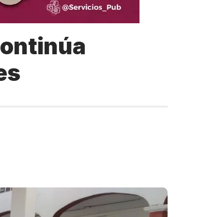
continúa
es