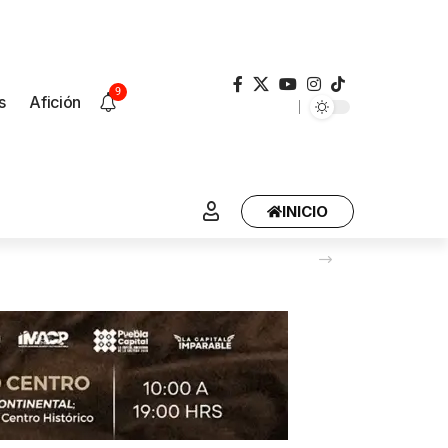
9
s
Afición
INICIO