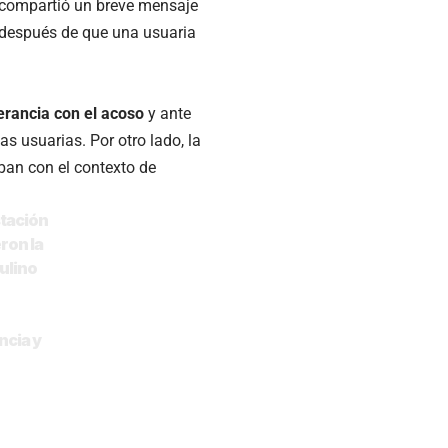
compartió un breve mensaje
después de que una usuaria
erancia con el acoso
y ante
s usuarias. Por otro lado, la
ban con el contexto de
stación
ron la
ulino
ncia y