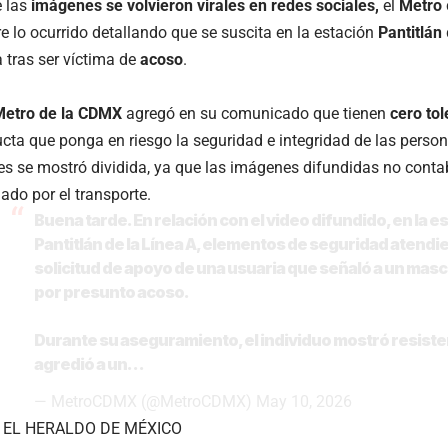
 las
imágenes se volvieron virales en redes sociales,
el
Metro
re lo ocurrido detallando que se suscita en la estación
Pantitlán
a tras ser víctima de
acoso
.
etro de la CDMX
agregó en su comunicado que tienen
cero tol
cta que ponga en riesgo la seguridad e integridad de las persona
es se mostró dividida, ya que las imágenes difundidas no conta
ado por el transporte.
Buena tarde. En relación con el video difundido, en la e
Pantitlán de la Línea A, elementos de seguridad atendie
solicitud de apoyo de una usuaria que señaló a un masc
por presunto acoso.
Durante su aseguramiento, el individuo mostró resiste
agredió a un…
— MetroCDMX (@MetroCDMX)
May 10, 2026
 EL HERALDO DE MÉXICO