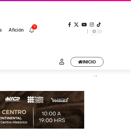
9
s
Afición
INICIO