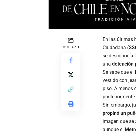
En las últimas 
Ciudadana (
SS
COMPARTE
se desconocía l
una
detención 
Se sabe que el
vestido con jea
piso. A menos d
posteriormente 
Sin embargo, j
propinó un puñ
imagen que se 
aunque el
Met