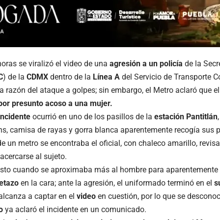
horas se viralizó el video de una
agresión a un policía
de la Secr
C
) de la
CDMX
dentro de la
Línea A
del Servicio de Transporte C
a razón del ataque a golpes; sin embargo, el Metro aclaró que e
por presunto acoso a una mujer.
incidente
ocurrió en uno de los pasillos de la
estación Pantitlán
ns, camisa de rayas y gorra blanca aparentemente recogía sus p
e un metro se encontraba el oficial, con chaleco amarillo, revis
acercarse al sujeto.
usto cuando se aproximaba más al hombre para aparentemente de
etazo
en la cara; ante la agresión, el uniformado terminó en el
s
alcanza a captar en el
video
en cuestión, por lo que se descono
ro
ya aclaró el incidente en un comunicado.