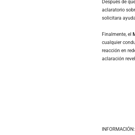
Después de que
aclaratorio sob
solicitara ayud
Finalmente, el
M
cualquier condu
reacción en red
aclaración revel
INFORMACIÓN: