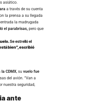
s asiático.
ara
a través de su cuenta
n la prensa a su llegada
ya entrada la madrugada
ló el parabrisas,
pero que
vuelo.
Se estrelló el
está bien”, escribió
a la CDMX
, su
vuelo fue
sas del avión. “Van a
or nuestra seguridad,
ia ante