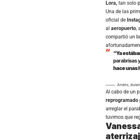
Lora,
tan solo p
Una de las prim
oficial de
Insta
al
aeropuerto
,
compartió un b
afortunadament
“Ya estábam
parabrisas 
hace unas 
Andes, duran
Al cabo de un 
reprogramado
arreglar el par
tuvimos que reg
Vanessa
aterriza