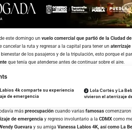
de este domingo un
vuelo comercial que partió de la Ciudad 
 cancelar la ruta y regresar a la capital para tener un
aterrizaj
 bienestar de los pasajeros y de la tripulación, esto porque el p
ente
que tenía que atenderse antes de continuar sobre el aire.
nts
Labios 4k comparte su experiencia
Lola Cortés y La Be
zaje de emergencia
vivieron el aterrizaje
todavía más
preocupación
cuando varias
famosas
comenzaron 
rizaje de emergencia
y regreso involuntario a la
CDMX
como med
Wendy Guevara
y su amiga
Vanessa Labios 4K, así como La Beb