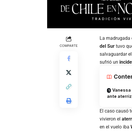
La madrugada 
del Sur
tuvo que
COMPARTE
salvaguardar el
sufrió un
incid
Conte
Vanessa 
ante aterri
El caso causó 
vivieron el
ater
en el vuelo iba