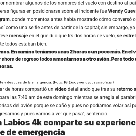
or nombrar algunos de los nombres del vuelo con destino al paí
eras figuras en posicionarse sobre el incidente fue
Wendy Guev
gram
, donde momentos antes había mostrado cómo conversó co
 así como una selfie antes de partir de la capital; sin embargo, 
reve
mensaje
en el que dijo que trs dos horas de vuelo,
se estrel
e todos estaban bien.
os. En camino teníamos unas 2 horas o un poco más. En el 
y ahora de regreso todos
a montarnos a otro avión. Pero todo 
horas.
te y después de la emergencia. (Foto: IG @soywendyguevaraoficial)
par de horas compartió un
video
detallando que tras su
retorno 
para las 7:40 am de este domingo mientras se arregla el parabri
abrisas del avión porque se dañó y pues no podíamos volar así p
resarnos y pues vamos a ver qué pasa”, sentenció.
 Labios 4k comparte su experienc
je de emergencia