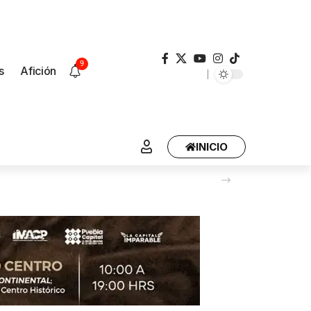
9
s
Afición
INICIO