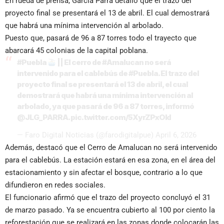
En rueda de prensa, García Parra detalló que el trazo del
proyecto final se presentará el 13 de abril. El cual demostrará
que habrá una mínima intervención al arbolado.
Puesto que, pasará de 96 a 87 torres todo el trayecto que
abarcará 45 colonias de la capital poblana.
#Puebla
|| El cerro de
#Amalucan
no será
intervenido para el cablebús de
#Puebla
. El trazo del
proyecto final se presentará el 13 de abril, el cual
demostrará que habrá una mínima intervención al
arbolado, ya que pasará de 96 a 87 torres, informó
@JLG_PARRA
.
pic.twitter.com/5XyrZPxOkI
— Faro Digital Noticias (@farodigitalpue)
April 6, 2026
Además, destacó que el Cerro de Amalucan no será intervenido
para el cablebús. La estación estará en esa zona, en el área del
estacionamiento y sin afectar el bosque, contrario a lo que
difundieron en redes sociales.
El funcionario afirmó que el trazo del proyecto concluyó el 31
de marzo pasado. Ya se encuentra cubierto al 100 por ciento la
reforestación que se realizará en las zonas donde colocarán las