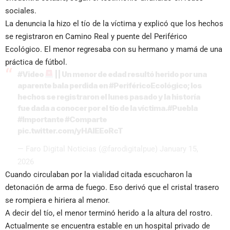
sociales.
La denuncia la hizo el tío de la víctima y explicó que los hechos
se registraron en Camino Real y puente del Periférico
Ecológico. El menor regresaba con su hermano y mamá de una
práctica de fútbol.
#Video
|| Un menor de edad resultó herido por una
aparente bala perdida en
#PeriféricoEcológico
; los
hechos se registraron el lunes pasado y la historía
fue dada a conocer por el tío de la víctima.
#Puebla
#Importante
#Comparte
pic.twitter.com/yHAlEEoRcT
— Faro Digital Noticias (@farodigitalpue)
January 15,
2026
Cuando circulaban por la vialidad citada escucharon la
detonación de arma de fuego. Eso derivó que el cristal trasero
se rompiera e hiriera al menor.
A decir del tío, el menor terminó herido a la altura del rostro.
Actualmente se encuentra estable en un hospital privado de