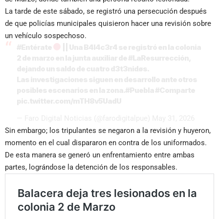
La tarde de este sábado, se registró una persecución después
de que policías municipales quisieron hacer una revisión sobre
un vehículo sospechoso.
#Entérate
|| Una B4l4c3r4 se registró en la colonia
2 de marzo en la junta auxiliar de
#LaResurrección
,
dejando un saldo de cuatro d3t3nidøs.
Las investigaciones siguen en desarrollo ante otros
posibles escenarios en la zona.
#Puebla
#Comparte
pic.twitter.com/mTH8v5UadU
— Faro Digital Noticias (@farodigitalpue)
May 31, 2026
Sin embargo; los tripulantes se negaron a la revisión y huyeron,
momento en el cual dispararon en contra de los uniformados.
De esta manera se generó un enfrentamiento entre ambas
partes, lográndose la detención de los responsables.