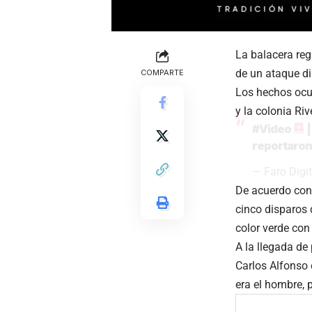
La balacera reg
de un ataque dir
COMPARTE
Los hechos ocur
y la colonia Ri
#Video
|
reportaron 
— Faro Digit
De acuerdo con 
cinco disparos 
color verde con
A la llegada de
Carlos Alfonso 
era el hombre, 