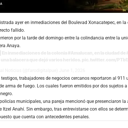
istrada ayer en inmediaciones del Boulevad Xonacatepec, en la 
ecto fallido.
rieron por la tarde del domingo entre la colindancia entre la u
vera Anaya.
| En inmediaciones de la colonia
#Amalucan
, en la ciudad de
una balacera que dejó varios heridos.
pic.twitter.com/PTb
al Noticias (@farodigitalpue)
June 1, 2026
testigos, trabajadores de negocios cercanos reportaron al 911 u
de arma de fuego. Los cuales fueron emitidos por dos sujetos a
 negro.
 policías municipales, una pareja mencionó que presenciaron la 
e Itzel Anahí. Sin embargo, tras entrevistarse con ellos se deter
puesto que cuenta con antecedentes penales.