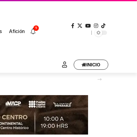
9
s
Afición
INICIO