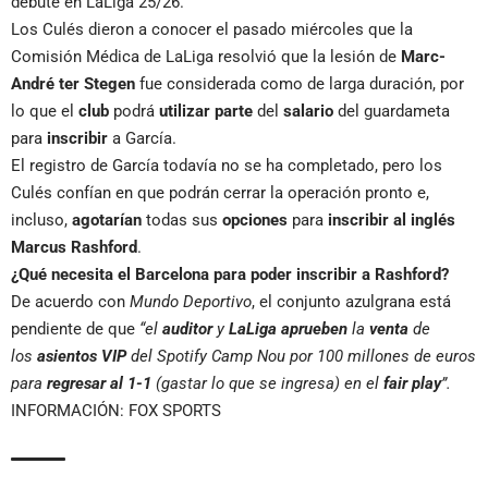
debute en LaLiga 25/26.
Los Culés dieron a conocer el pasado miércoles que la
Comisión Médica de LaLiga resolvió que la lesión de
Marc-
André ter Stegen
fue considerada como de larga duración, por
lo que el
club
podrá
utilizar
parte
del
salario
del guardameta
para
inscribir
a García.
El registro de García todavía no se ha completado, pero los
Culés confían en que podrán cerrar la operación pronto e,
incluso,
agotarían
todas sus
opciones
para
inscribir al inglés
Marcus Rashford
.
¿Qué necesita el Barcelona para poder inscribir a Rashford?
De acuerdo con
Mundo Deportivo
, el conjunto azulgrana está
pendiente de que
“el
auditor
y
LaLiga aprueben
la
venta
de
los
asientos VIP
del Spotify Camp Nou por 100 millones de euros
para
regresar al 1-1
(gastar lo que se ingresa) en el
fair play
”.
INFORMACIÓN: FOX SPORTS