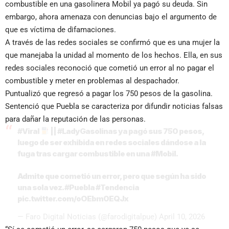
combustible en una gasolinera Mobil ya pagó su deuda. Sin
embargo, ahora amenaza con denuncias bajo el argumento de
que es víctima de difamaciones.
A través de las redes sociales se confirmó que es una mujer la
que manejaba la unidad al momento de los hechos. Ella, en sus
redes sociales reconoció que cometió un error al no pagar el
combustible y meter en problemas al despachador.
Puntualizó que regresó a pagar los 750 pesos de la gasolina.
Sentenció que Puebla se caracteriza por difundir noticias falsas
para dañar la reputación de las personas.
#Viral
||
#LadyGasolinas
ya pagó sus 750 pesos,
luego de ser exhibida en redes sociales dándose a la
fuga tras cargar combustible en una
#Mobil
.
Admite que cometió un error, pero que según ha sido
una sola vez.
#Puebla
#Tendencia
pic.twitter.com/oOEbm0EQJx
— Faro Digital Noticias (@farodigitalpue)
April 10, 2026