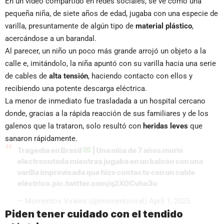
En un video compartido en redes sociales, se ve cómo una
pequeña niña, de siete años de edad, jugaba con una especie de
varilla, presuntamente de algún tipo de
material plástico
,
acercándose a un barandal.
Al parecer, un niño un poco más grande arrojó un objeto a la
calle e, imitándolo, la niña apuntó con su varilla hacia una serie
de cables de
alta tensión
, haciendo contacto con ellos y
recibiendo una potente descarga eléctrica.
La menor de inmediato fue trasladada a un hospital cercano
donde, gracias a la rápida reacción de sus familiares y de los
galenos que la trataron, solo resultó con
heridas leves
que
sanaron rápidamente.
Tragedia en Brasil
| Una niña de 7 años murió
electrocutada mientras jugaba en un balcón con una
varilla improvisada que hizo contacto con un cable
eléctrico.
pic.twitter.com/q2X0Cvha3u
— Momentos Virales (@momentoviral)
April 1, 2025
Piden tener cuidado con el tendido