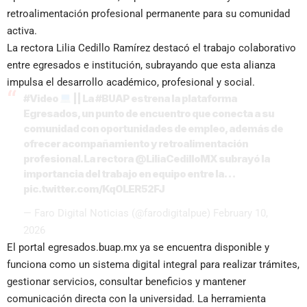
retroalimentación profesional permanente para su comunidad
activa.
La rectora Lilia Cedillo Ramírez destacó el trabajo colaborativo
entre egresados e institución, subrayando que esta alianza
impulsa el desarrollo académico, profesional y social.
#Video
|| La
#BUAP
estrena la plataforma
Egresados, un punto de encuentro que conecta a su
comunidad con oportunidades de empleo, además de
ofrecer acompañamiento y retroalimentación
profesional. La rectora
@LiliaCedilloMX
subrayó la
importancia del trabajo en equipo entre la…
pic.twitter.com/Kq0LER52FJ
— Faro Digital Noticias (@farodigitalpue)
February 10,
2026
El portal egresados.buap.mx ya se encuentra disponible y
funciona como un sistema digital integral para realizar trámites,
gestionar servicios, consultar beneficios y mantener
comunicación directa con la universidad. La herramienta