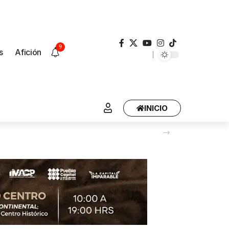
9
s
Afición
INICIO