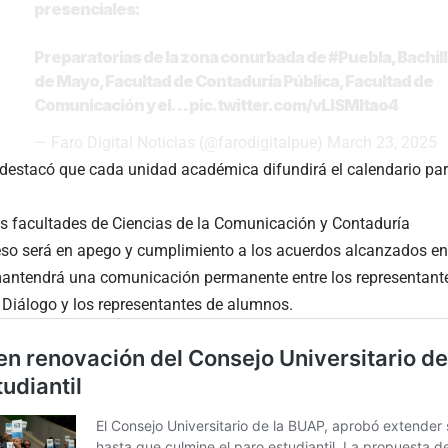
presenciales:
Preparatorias de la zona conurbada de
#Puebla
, Bachil
de Mayo, Facultad de Contaduría Pública, Facultad de
Comunicación y el…
pic.twitter.com/vLISMItao4
— Faro Digital Noticias (@farodigitalpue)
March 23, 2025
destacó que cada unidad académica difundirá el calendario para
as facultades de Ciencias de la Comunicación y Contaduría
reso será en apego y cumplimiento a los acuerdos alcanzados en
antendrá una comunicación permanente entre los representant
e Diálogo y los representantes de alumnos.