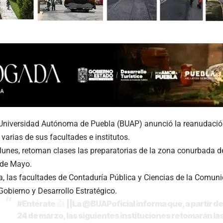
Universidad Autónoma de Puebla (BUAP) anunció la reanudació
varias de sus facultades e institutos.
e lunes, retoman clases las preparatorias de la zona conurbada de
 de Mayo.
, las facultades de Contaduría Pública y Ciencias de la Comunic
Gobierno y Desarrollo Estratégico.
#Entérate
||La
@BUAPoficial
informa que, a partir de
24 de marzo, las siguientes instituciones retomarán la