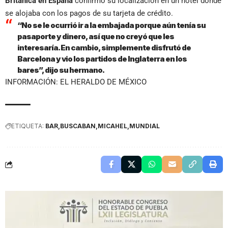
Británica en España
confirmó su localización en un hotel donde
se alojaba con los pagos de su tarjeta de crédito.
“No se le ocurrió ir a la embajada porque aún tenía su
pasaporte y dinero, así que no creyó que les
interesaría. En cambio, simplemente disfrutó de
Barcelona y vio los partidos de Inglaterra en los
bares”, dijo su hermano.
INFORMACIÓN: EL HERALDO DE MÉXICO
ETIQUETA:
BAR
BUSCABAN
MICAHEL
MUNDIAL